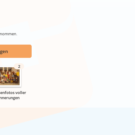
genommen.
ügen
2
senfotos voller
innerungen