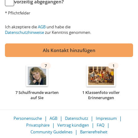
vorzeitig abgegangen?
* Pflichtfelder
Ich akzeptiere die
AGB
und habe die
Datenschutzhinweise
zur Kenntnis genommen.
Als Kontakt hinzufügen
7
1
7 Schulfreunde warten
1 Klassenfoto voller
auf Sie
Erinnerungen
Personensuche
AGB
Datenschutz
Impressum
Privatsphäre
Vertrag kündigen
FAQ
Community Guidelines
Barrierefreiheit