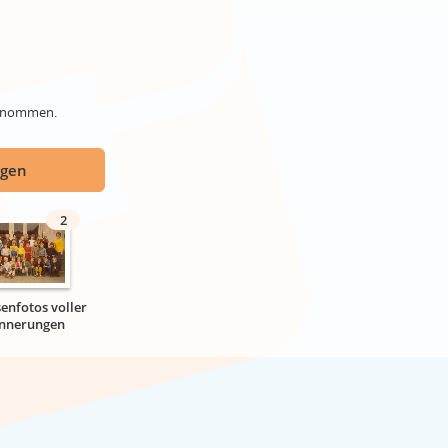
genommen.
ügen
2
senfotos voller
innerungen