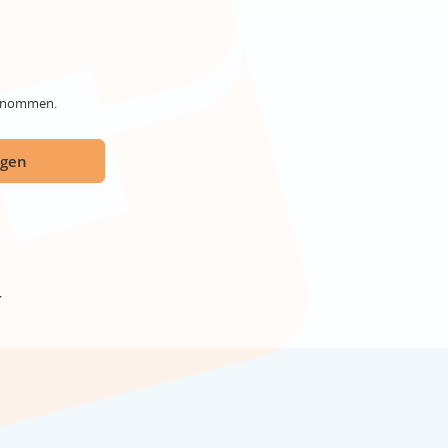
genommen.
ügen
r