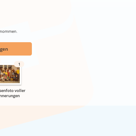
genommen.
ügen
1
senfoto voller
innerungen