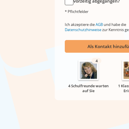
vorzeitig abgegangen?
* Pflichtfelder
Ich akzeptiere die
AGB
und habe die
Datenschutzhinweise
zur Kenntnis 
Als Kontakt hinzuf
4
4 Schulfreunde warten
1 Klas
auf Sie
Er