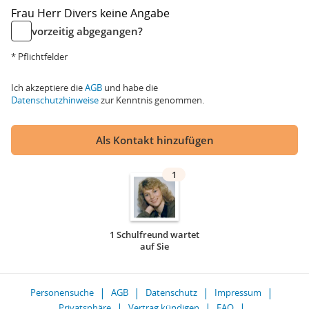
Frau
Herr
Divers
keine Angabe
vorzeitig abgegangen?
* Pflichtfelder
Ich akzeptiere die
AGB
und habe die
Datenschutzhinweise
zur Kenntnis genommen.
Als Kontakt hinzufügen
1
1 Schulfreund wartet
auf Sie
Personensuche
AGB
Datenschutz
Impressum
Privatsphäre
Vertrag kündigen
FAQ