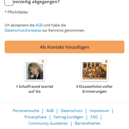
vorzeitig abgegangen?
* Pflichtfelder
Ich akzeptiere die
AGB
und habe die
Datenschutzhinweise
zur Kenntnis genommen.
Als Kontakt hinzufügen
1
3
1 Schulfreund wartet
3 Klassenfotos voller
auf Sie
Erinnerungen
Personensuche
AGB
Datenschutz
Impressum
Privatsphäre
Vertrag kündigen
FAQ
Community Guidelines
Barrierefreiheit