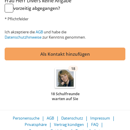
Frau
Herr
Divers
keine Angabe
vorzeitig abgegangen?
* Pflichtfelder
Ich akzeptiere die
AGB
und habe die
Datenschutzhinweise
zur Kenntnis genommen.
Als Kontakt hinzufügen
18
18 Schulfreunde
warten auf Sie
Personensuche
AGB
Datenschutz
Impressum
Privatsphäre
Vertrag kündigen
FAQ