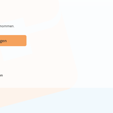
genommen.
ügen
en