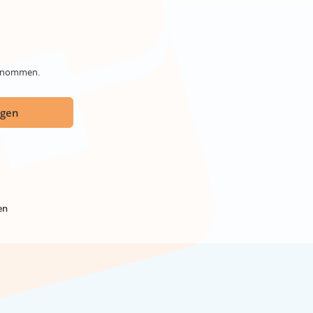
genommen.
ügen
en