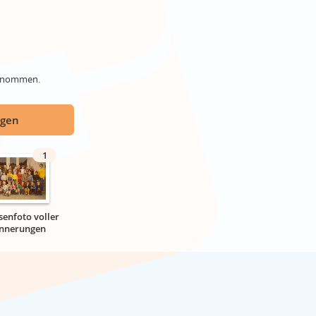
genommen.
ügen
1
senfoto voller
innerungen