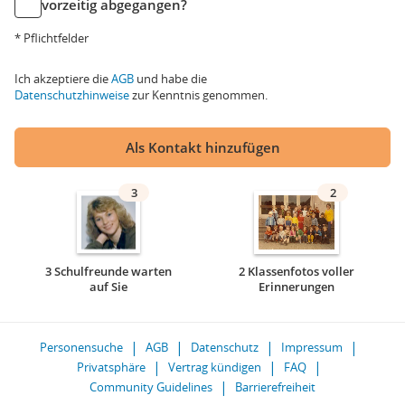
vorzeitig abgegangen?
* Pflichtfelder
Ich akzeptiere die
AGB
und habe die
Datenschutzhinweise
zur Kenntnis genommen.
Als Kontakt hinzufügen
3
2
3 Schulfreunde warten
2 Klassenfotos voller
auf Sie
Erinnerungen
Personensuche
AGB
Datenschutz
Impressum
Privatsphäre
Vertrag kündigen
FAQ
Community Guidelines
Barrierefreiheit