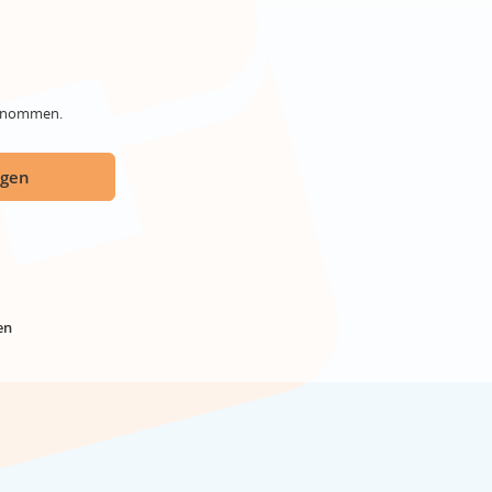
genommen.
ügen
en