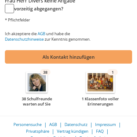
Frau
Herr
Divers
keine Angabe
vorzeitig abgegangen?
* Pflichtfelder
Ich akzeptiere die
AGB
und habe die
Datenschutzhinweise
zur Kenntnis genommen.
Als Kontakt hinzufügen
38
1
38 Schulfreunde
1 Klassenfoto voller
warten auf Sie
Erinnerungen
Personensuche
AGB
Datenschutz
Impressum
Privatsphäre
Vertrag kündigen
FAQ