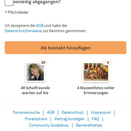
vorzeitig abgegangen?
* Pflichtfelder
Ich akzeptiere die
AGB
und habe die
Datenschutzhinweise
zur Kenntnis genommen.
Als Kontakt hinzufügen
49
4
49 Schulfreunde
4 Klassenfotos voller
warten auf Sie
Erinnerungen
Personensuche
AGB
Datenschutz
Impressum
Privatsphäre
Vertrag kündigen
FAQ
Community Guidelines
Barrierefreiheit