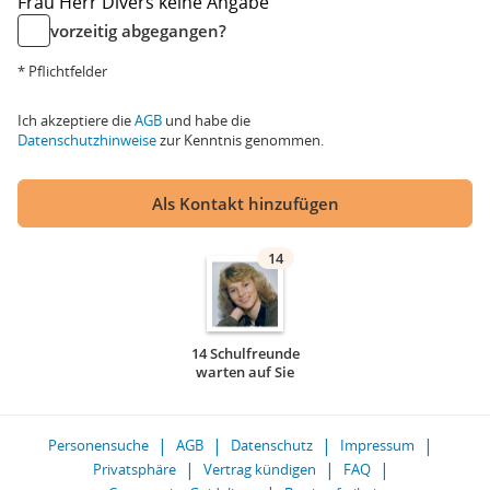
Frau
Herr
Divers
keine Angabe
vorzeitig abgegangen?
* Pflichtfelder
Ich akzeptiere die
AGB
und habe die
Datenschutzhinweise
zur Kenntnis genommen.
Als Kontakt hinzufügen
14
14 Schulfreunde
warten auf Sie
Personensuche
AGB
Datenschutz
Impressum
Privatsphäre
Vertrag kündigen
FAQ