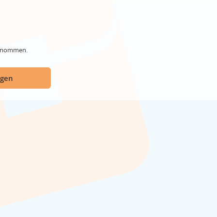
genommen.
ügen