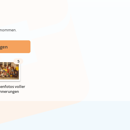
genommen.
ügen
5
senfotos voller
innerungen