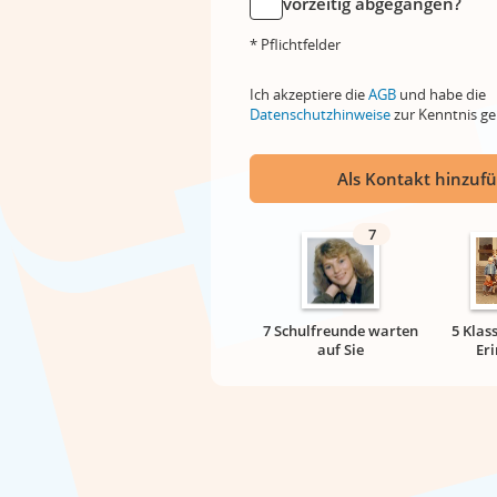
vorzeitig abgegangen?
* Pflichtfelder
Ich akzeptiere die
AGB
und habe die
Datenschutzhinweise
zur Kenntnis 
Als Kontakt hinzuf
7
7 Schulfreunde warten
5 Klas
auf Sie
Er