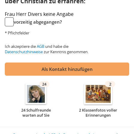
über Christian zu erfahren:
Frau
Herr
Divers
keine Angabe
vorzeitig abgegangen?
* Pflichtfelder
Ich akzeptiere die
AGB
und habe die
Datenschutzhinweise
zur Kenntnis genommen.
Als Kontakt hinzufügen
24
2
24 Schulfreunde
2 Klassenfotos voller
warten auf Sie
Erinnerungen