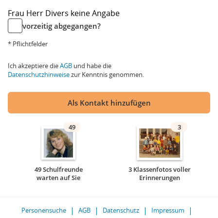
Frau
Herr
Divers
keine Angabe
vorzeitig abgegangen?
* Pflichtfelder
Ich akzeptiere die
AGB
und habe die
Datenschutzhinweise
zur Kenntnis genommen.
Als Kontakt hinzufügen
49
3
49 Schulfreunde
3 Klassenfotos voller
warten auf Sie
Erinnerungen
Personensuche
AGB
Datenschutz
Impressum