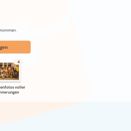
genommen.
ügen
4
senfotos voller
innerungen