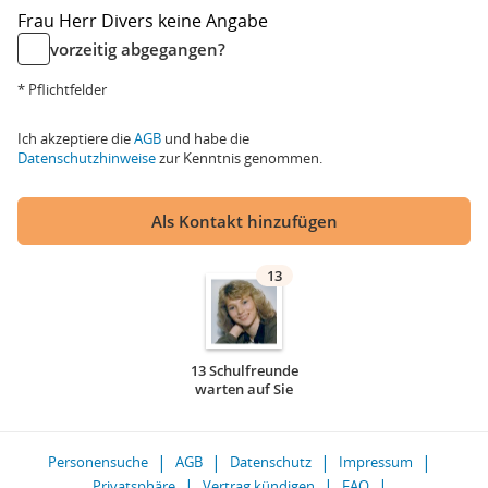
Frau
Herr
Divers
keine Angabe
vorzeitig abgegangen?
* Pflichtfelder
Ich akzeptiere die
AGB
und habe die
Datenschutzhinweise
zur Kenntnis genommen.
Als Kontakt hinzufügen
13
13 Schulfreunde
warten auf Sie
Personensuche
AGB
Datenschutz
Impressum
Privatsphäre
Vertrag kündigen
FAQ