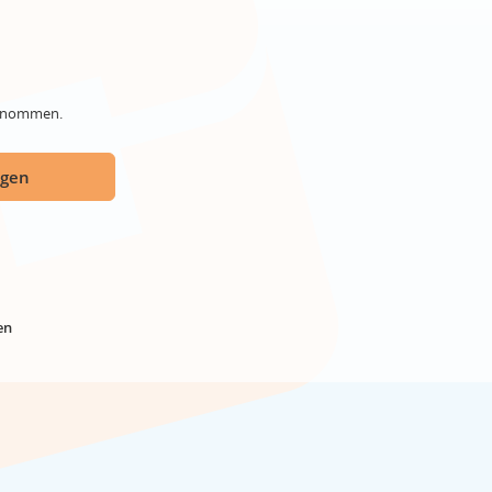
genommen.
ügen
en