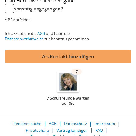
Frau
Herr
Divers
keine Angabe
vorzeitig abgegangen?
* Pflichtfelder
Ich akzeptiere die
AGB
und habe die
Datenschutzhinweise
zur Kenntnis genommen.
Als Kontakt hinzufügen
7
7 Schulfreunde warten
auf Sie
Personensuche
AGB
Datenschutz
Impressum
Privatsphäre
Vertrag kündigen
FAQ