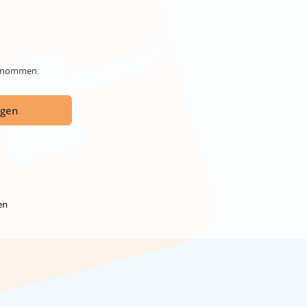
genommen.
ügen
en