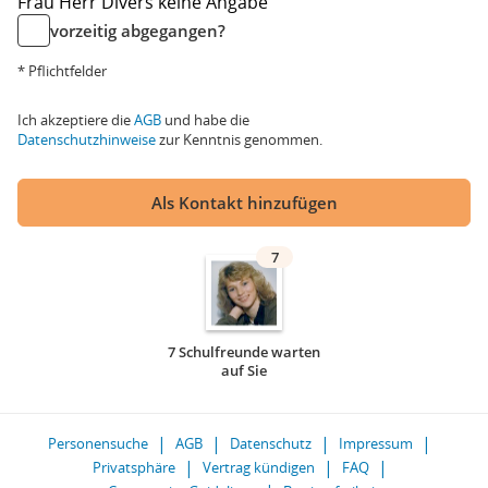
Frau
Herr
Divers
keine Angabe
vorzeitig abgegangen?
* Pflichtfelder
Ich akzeptiere die
AGB
und habe die
Datenschutzhinweise
zur Kenntnis genommen.
Als Kontakt hinzufügen
7
7 Schulfreunde warten
auf Sie
Personensuche
AGB
Datenschutz
Impressum
Privatsphäre
Vertrag kündigen
FAQ