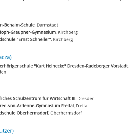
in-Behaim-Schule
, Darmstadt
stoph-Graupner-Gymnasium
, Kirchberg
schule "Ernst Schneller"
, Kirchberg
acza)
erhörigenschule "Kurt Heinecke" Dresden-Radeberger Vorstadt
,
den
liches Schulzentrum für Wirtschaft III
, Dresden
red-von-Ardenne-Gymnasium Freital
, Freital
dschule Oberhermsdorf
, Oberhermsdorf
utzer)