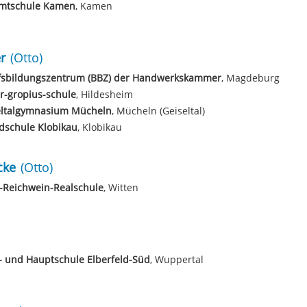
mtschule Kamen
, Kamen
r
(Otto)
fsbildungszentrum (BBZ) der Handwerkskammer
, Magdeburg
r-gropius-schule
, Hildesheim
eltalgymnasium Mücheln
, Mücheln (Geiseltal)
dschule Klobikau
, Klobikau
cke
(Otto)
-Reichwein-Realschule
, Witten
- und Hauptschule Elberfeld-Süd
, Wuppertal