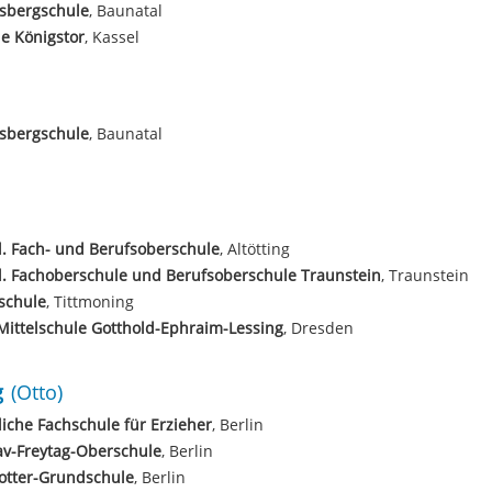
sbergschule
, Baunatal
e Königstor
, Kassel
sbergschule
, Baunatal
l. Fach- und Berufsoberschule
, Altötting
l. Fachoberschule und Berufsoberschule Traunstein
, Traunstein
schule
, Tittmoning
Mittelschule Gotthold-Ephraim-Lessing
, Dresden
g
(Otto)
liche Fachschule für Erzieher
, Berlin
av-Freytag-Oberschule
, Berlin
otter-Grundschule
, Berlin