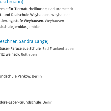
Buschmann)
mie für Tiernaturheilkunde
, Bad Bramstedt
t- und Realschule Weyhausen
, Weyhausen
ntierungsstufe Weyhausen
, Weyhausen
dschule Jembke
, Jembke
eschner, Sandra Lange)
äuser-Paracelsus-Schule
, Bad Frankenhausen
ritz weineck
, Rottleben
rundschule Pankow
, Berlin
dore-Leber-Grundschule
, Berlin