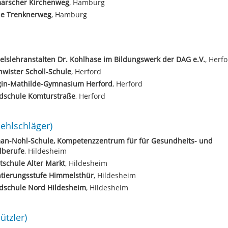
arscher Kirchenweg
, Hamburg
le Trenknerweg
, Hamburg
lslehranstalten Dr. Kohlhase im Bildungswerk der DAG e.V.
, Herf
wister Scholl-Schule
, Herford
gin-Mathilde-Gymnasium Herford
, Herford
dschule Komturstraße
, Herford
ehlschläger)
an-Nohl-Schule, Kompetenzzentrum für für Gesundheits- und
lberufe
, Hildesheim
schule Alter Markt
, Hildesheim
ntierungsstufe Himmelsthür
, Hildesheim
dschule Nord Hildesheim
, Hildesheim
ützler)