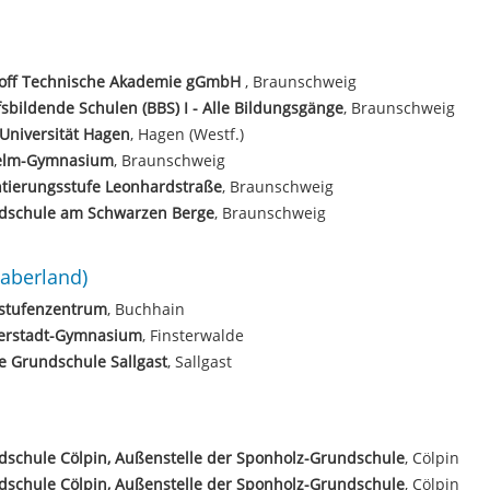
loff Technische Akademie gGmbH
, Braunschweig
sbildende Schulen (BBS) I - Alle Bildungsgänge
, Braunschweig
Universität Hagen
, Hagen (Westf.)
elm-Gymnasium
, Braunschweig
tierungsstufe Leonhardstraße
, Braunschweig
dschule am Schwarzen Berge
, Braunschweig
aberland)
stufenzentrum
, Buchhain
erstadt-Gymnasium
, Finsterwalde
e Grundschule Sallgast
, Sallgast
schule Cölpin, Außenstelle der Sponholz-Grundschule
, Cölpin
schule Cölpin, Außenstelle der Sponholz-Grundschule
, Cölpin