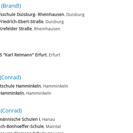
(Brandl)
fsschule Duisburg- Rheinhausen
, Duisburg
riedrich-Ebert-Straße
, Duisburg
refelder Straße
, Rheinhausen
S "Karl Reimann" Erfurt
, Erfurt
(Conrad)
tschule Hamminkeln
, Hamminkeln
Hamminkeln
, Hamminkeln
(Conrad)
männische Schulen I
, Hanau
ich-Bonhoeffer-Schule
, Maintal