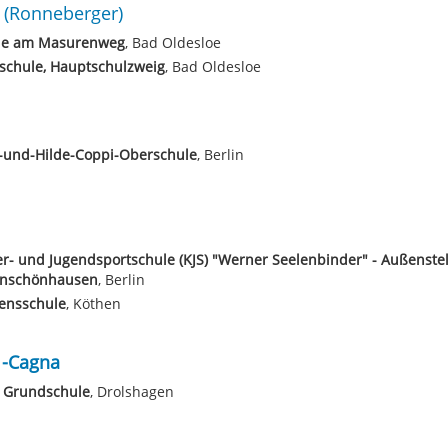
(Ronneberger)
le am Masurenweg
, Bad Oldesloe
schule, Hauptschulzweig
, Bad Oldesloe
-und-Hilde-Coppi-Oberschule
, Berlin
r- und Jugendsportschule (KJS) "Werner Seelenbinder" - Außenstel
nschönhausen
, Berlin
ensschule
, Köthen
 -Cagna
. Grundschule
, Drolshagen