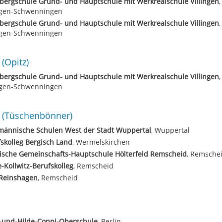
bergschule Grund- und Hauptschule mit Werkrealschule Villingen
,
ingen-Schwenningen
bergschule Grund- und Hauptschule mit Werkrealschule Villingen
,
ingen-Schwenningen
(Opitz)
bergschule Grund- und Hauptschule mit Werkrealschule Villingen
,
ingen-Schwenningen
(Tüschenbönner)
männische Schulen West der Stadt Wuppertal
, Wuppertal
skolleg Bergisch Land
, Wermelskirchen
ische Gemeinschafts-Hauptschule Hölterfeld Remscheid
, Remsche
-Kollwitz-Berufskolleg
, Remscheid
Reinshagen
, Remscheid
-und-Hilde-Coppi-Oberschule
, Berlin