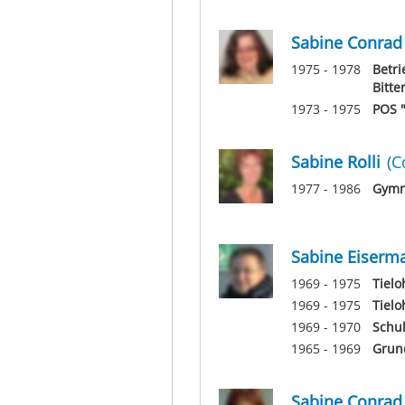
Sabine Conrad
1975 - 1978
Betri
Bitte
1973 - 1975
POS "
Sabine Rolli
(C
1977 - 1986
Gymn
Sabine Eiserm
1969 - 1975
Tielo
1969 - 1975
Tielo
1969 - 1970
Schu
1965 - 1969
Grund
Sabine Conrad