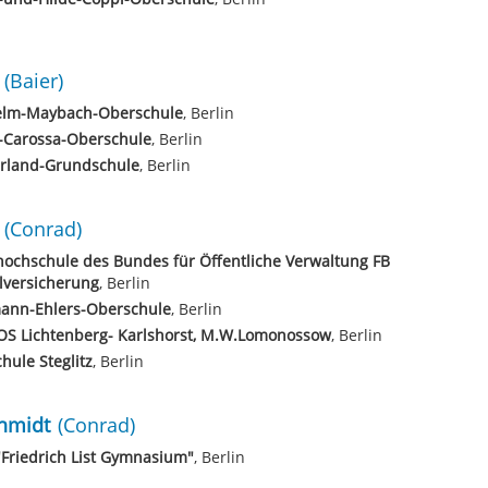
(Baier)
elm-Maybach-Oberschule
, Berlin
-Carossa-Oberschule
, Berlin
erland-Grundschule
, Berlin
(Conrad)
ochschule des Bundes für Öffentliche Verwaltung FB
lversicherung
, Berlin
ann-Ehlers-Oberschule
, Berlin
OS Lichtenberg- Karlshorst, M.W.Lomonossow
, Berlin
chule Steglitz
, Berlin
chmidt
(Conrad)
Friedrich List Gymnasium"
, Berlin