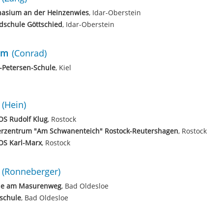
asium an der Heinzenwies
, Idar-Oberstein
dschule Göttschied
, Idar-Oberstein
mm
(Conrad)
-Petersen-Schule
, Kiel
(Hein)
OS Rudolf Klug
, Rostock
erzentrum "Am Schwanenteich" Rostock-Reutershagen
, Rostock
OS Karl-Marx
, Rostock
(Ronneberger)
le am Masurenweg
, Bad Oldesloe
schule
, Bad Oldesloe