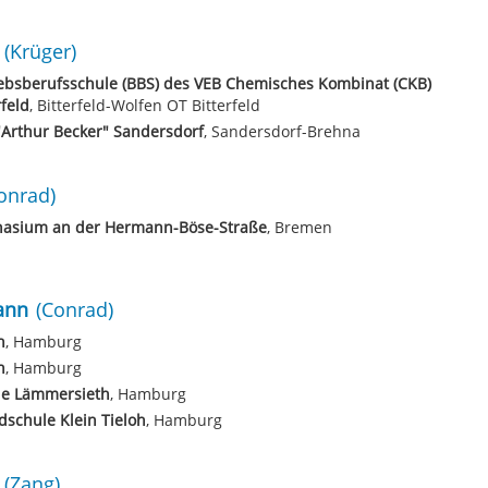
(Krüger)
ebsberufsschule (BBS) des VEB Chemisches Kombinat (CKB)
rfeld
, Bitterfeld-Wolfen OT Bitterfeld
Arthur Becker" Sandersdorf
, Sandersdorf-Brehna
onrad)
asium an der Hermann-Böse-Straße
, Bremen
ann
(Conrad)
h
, Hamburg
h
, Hamburg
le Lämmersieth
, Hamburg
schule Klein Tieloh
, Hamburg
(Zang)