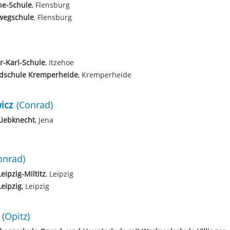
he-Schule
, Flensburg
wegschule
, Flensburg
r-Karl-Schule
, Itzehoe
dschule Kremperheide
, Kremperheide
icz
(Conrad)
Liebknecht
, Jena
onrad)
eipzig-Miltitz
, Leipzig
eipzig
, Leipzig
(Opitz)