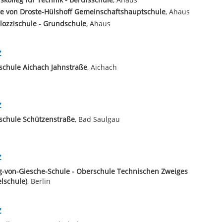
e von Droste-Hülshoff Gemeinschaftshauptschule
, Ahaus
lozzischule - Grundschule
, Ahaus
z
schule Aichach Jahnstraße
, Aichach
z
schule Schützenstraße
, Bad Saulgau
z
-von-Giesche-Schule - Oberschule Technischen Zweiges
elschule)
, Berlin
z