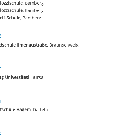
lozzischule
, Bamberg
lozzischule
, Bamberg
lf-Schule
, Bamberg
z
dschule Ilmenaustraße
, Braunschweig
z
g Üniversitesi
, Bursa
a
tschule Hagem
, Datteln
z