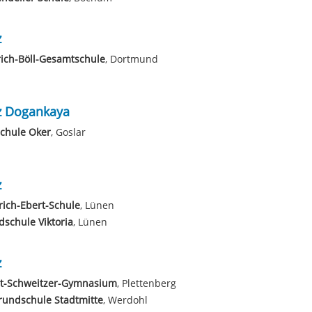
z
ich-Böll-Gesamtschule
, Dortmund
z Dogankaya
chule Oker
, Goslar
z
rich-Ebert-Schule
, Lünen
schule Viktoria
, Lünen
z
rt-Schweitzer-Gymnasium
, Plettenberg
rundschule Stadtmitte
, Werdohl