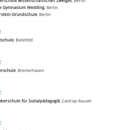
erschule wissenschaftlichen Zweiges
, Berlin
e Gymnasium Wedding
, Berlin
rstein-Grundschule
, Berlin
z
tschule
, Bielefeld
z
erschule
, Bremerhaven
z
berschule für Sozialpädagogik
, Castrop-Rauxel
z