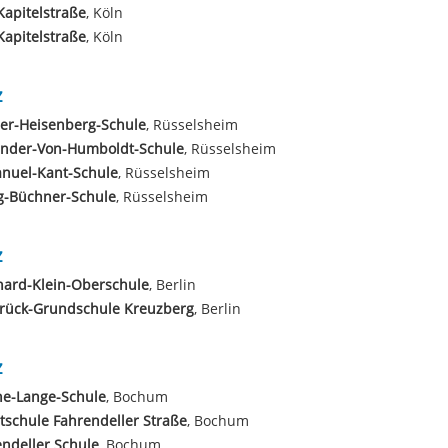
apitelstraße
, Köln
apitelstraße
, Köln
z
er-Heisenberg-Schule
, Rüsselsheim
ander-Von-Humboldt-Schule
, Rüsselsheim
nuel-Kant-Schule
, Rüsselsheim
g-Büchner-Schule
, Rüsselsheim
z
hard-Klein-Oberschule
, Berlin
rück-Grundschule Kreuzberg
, Berlin
z
ne-Lange-Schule
, Bochum
schule Fahrendeller Straße
, Bochum
ndeller Schule
, Bochum