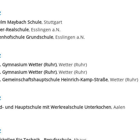
z
elm Maybach Schule
, Stuttgart
ler-Realschule
, Esslingen a.N.
enhofschule Grundschule
, Esslingen a.N.
z
. Gymnasium Wetter (Ruhr)
, Wetter (Ruhr)
. Gymnasium Wetter (Ruhr)
, Wetter (Ruhr)
t. Gemeinschaftshauptschule Heinrich-Kamp-Straße
, Wetter (Ruhr)
z
d- und Hauptschule mit Werkrealschule Unterkochen
, Aalen
z
skolleg für Technik - Berufsschule
, Ahaus