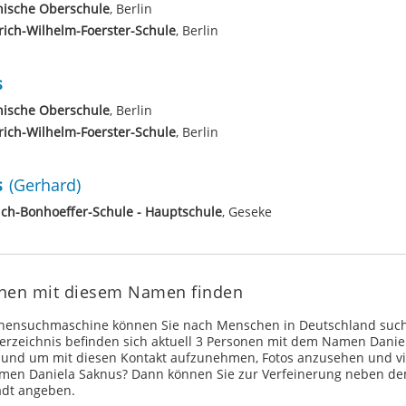
nische Oberschule
, Berlin
rich-Wilhelm-Foerster-Schule
, Berlin
s
nische Oberschule
, Berlin
rich-Wilhelm-Foerster-Schule
, Berlin
s
(Gerhard)
ich-Bonhoeffer-Schule - Hauptschule
, Geseke
onen mit diesem Namen finden
onensuchmaschine können Sie nach Menschen in Deutschland such
rzeichnis befinden sich aktuell 3 Personen mit dem Namen Danie
 und um mit diesen Kontakt aufzunehmen, Fotos anzusehen und vi
men Daniela Saknus? Dann können Sie zur Verfeinerung neben
adt angeben.