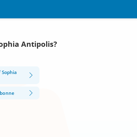
ophia Antipolis?
f Sophia
lbonne