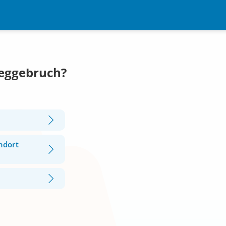
Seggebruch?
ndort