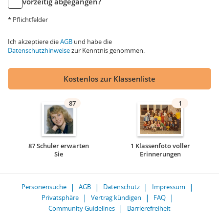
vorzeitig abgegangen?
* Pflichtfelder
Ich akzeptiere die
AGB
und habe die
Datenschutzhinweise
zur Kenntnis genommen.
Kostenlos zur Klassenliste
87
1
87 Schüler erwarten
1 Klassenfoto voller
Sie
Erinnerungen
Personensuche
AGB
Datenschutz
Impressum
Privatsphäre
Vertrag kündigen
FAQ
Community Guidelines
Barrierefreiheit