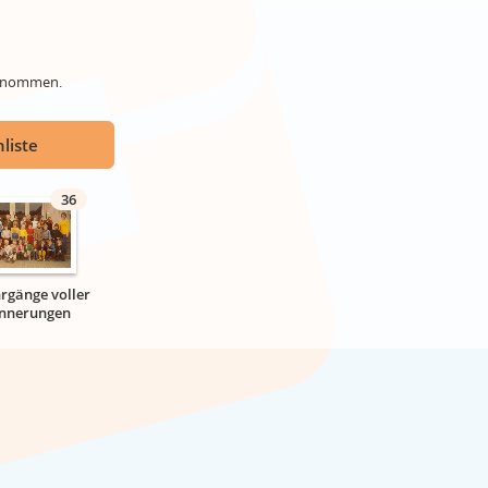
genommen.
liste
36
hrgänge voller
innerungen