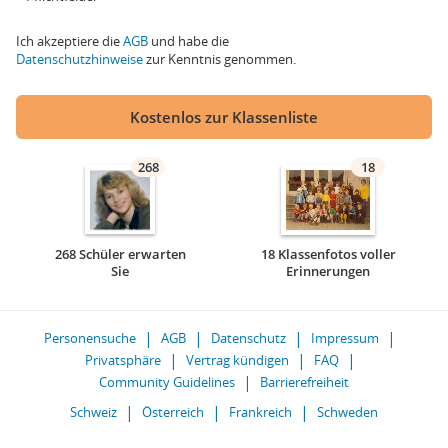
Ich akzeptiere die
AGB
und habe die
Datenschutzhinweise
zur Kenntnis genommen.
Kostenlos zur Klassenliste
268
18
268 Schüler erwarten
18 Klassenfotos voller
Sie
Erinnerungen
Personensuche
AGB
Datenschutz
Impressum
Privatsphäre
Vertrag kündigen
FAQ
Community Guidelines
Barrierefreiheit
Schweiz
Österreich
Frankreich
Schweden