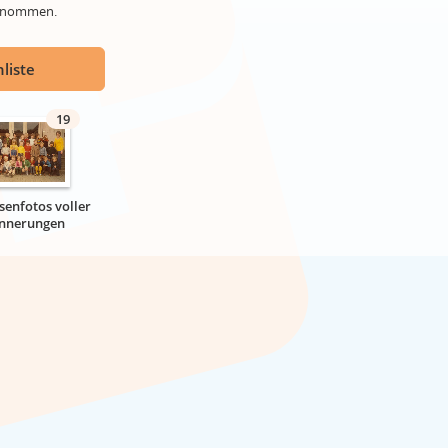
genommen.
liste
19
senfotos voller
innerungen