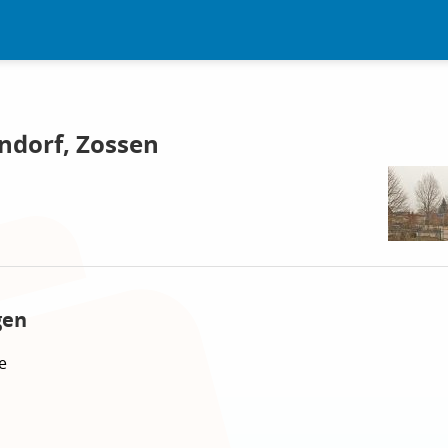
ndorf, Zossen
gen
e