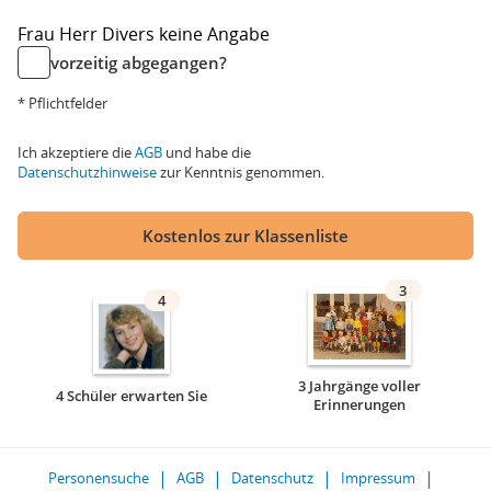
Frau
Herr
Divers
keine Angabe
vorzeitig abgegangen?
* Pflichtfelder
Ich akzeptiere die
AGB
und habe die
Datenschutzhinweise
zur Kenntnis genommen.
Kostenlos zur Klassenliste
3
4
3 Jahrgänge voller
4 Schüler erwarten Sie
Erinnerungen
Personensuche
AGB
Datenschutz
Impressum