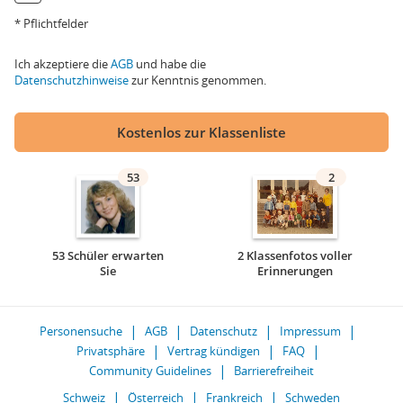
* Pflichtfelder
Ich akzeptiere die
AGB
und habe die
Datenschutzhinweise
zur Kenntnis genommen.
Kostenlos zur Klassenliste
53
2
53 Schüler erwarten
2 Klassenfotos voller
Sie
Erinnerungen
Personensuche
AGB
Datenschutz
Impressum
Privatsphäre
Vertrag kündigen
FAQ
Community Guidelines
Barrierefreiheit
Schweiz
Österreich
Frankreich
Schweden