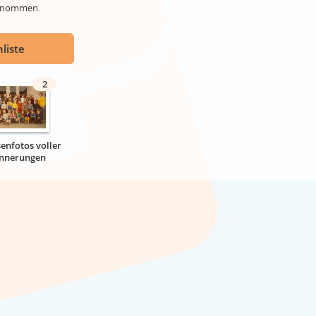
genommen.
liste
2
senfotos voller
innerungen