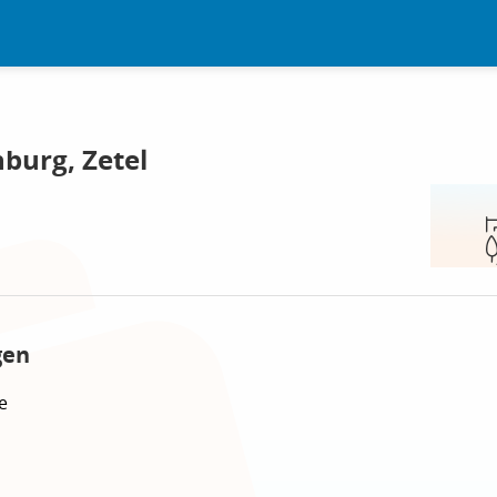
burg, Zetel
gen
e