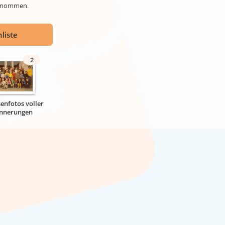
genommen.
liste
2
senfotos voller
innerungen