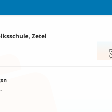
lksschule, Zetel
gen
e