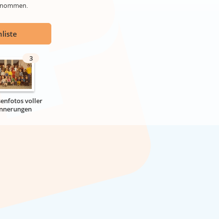
genommen.
liste
3
senfotos voller
innerungen