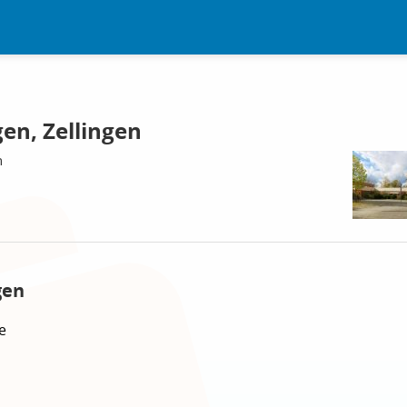
gen, Zellingen
n
gen
e