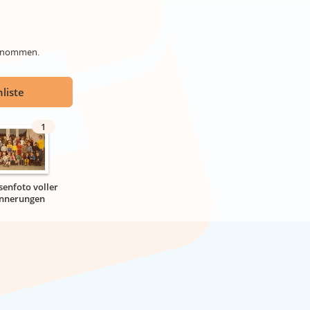
genommen.
liste
1
senfoto voller
innerungen