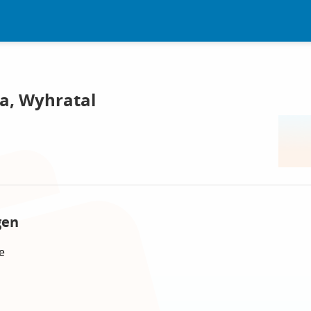
a, Wyhratal
gen
e