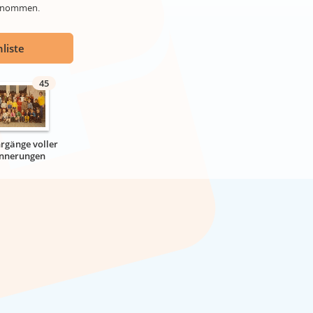
genommen.
liste
45
hrgänge voller
innerungen