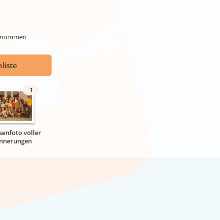
genommen.
liste
1
senfoto voller
innerungen