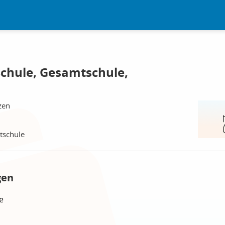
Schule, Gesamtschule,
zen
tschule
gen
e