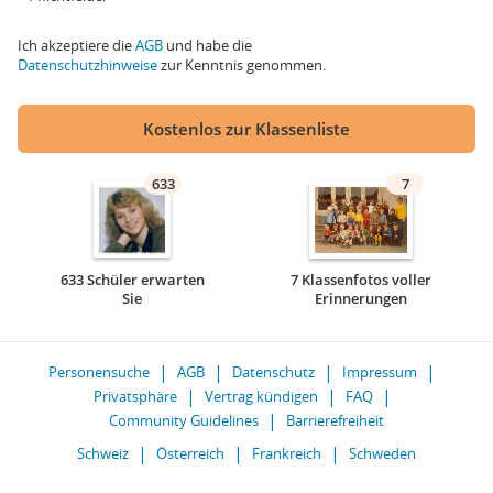
Ich akzeptiere die
AGB
und habe die
Datenschutzhinweise
zur Kenntnis genommen.
Kostenlos zur Klassenliste
633
7
633 Schüler erwarten
7 Klassenfotos voller
Sie
Erinnerungen
Personensuche
AGB
Datenschutz
Impressum
Privatsphäre
Vertrag kündigen
FAQ
Community Guidelines
Barrierefreiheit
Schweiz
Österreich
Frankreich
Schweden