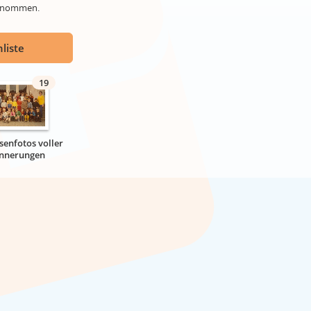
genommen.
liste
19
senfotos voller
innerungen