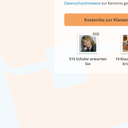
Datenschutzhinweise
zur Kenntnis 
Kostenlos zur Klassen
515
515 Schüler erwarten
19 Klas
Sie
Er