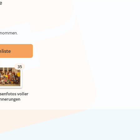
e
genommen.
liste
35
senfotos voller
innerungen