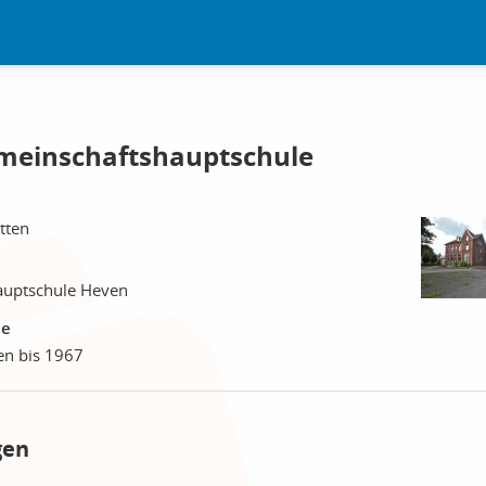
emeinschaftshauptschule
tten
auptschule Heven
le
en bis 1967
gen