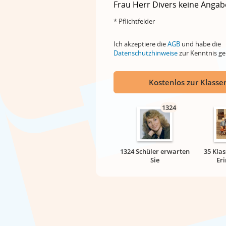
Frau
Herr
Divers
keine Angab
* Pflichtfelder
Ich akzeptiere die
AGB
und habe die
Datenschutzhinweise
zur Kenntnis 
Kostenlos zur Klassen
1324
1324 Schüler erwarten
35 Klas
Sie
Er