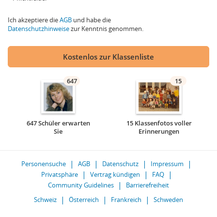
Ich akzeptiere die
AGB
und habe die
Datenschutzhinweise
zur Kenntnis genommen.
Kostenlos zur Klassenliste
647
15
647 Schüler erwarten
15 Klassenfotos voller
Sie
Erinnerungen
Personensuche
AGB
Datenschutz
Impressum
Privatsphäre
Vertrag kündigen
FAQ
Community Guidelines
Barrierefreiheit
Schweiz
Österreich
Frankreich
Schweden