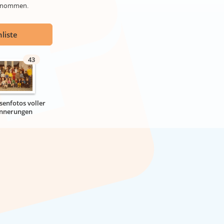
genommen.
liste
43
senfotos voller
innerungen