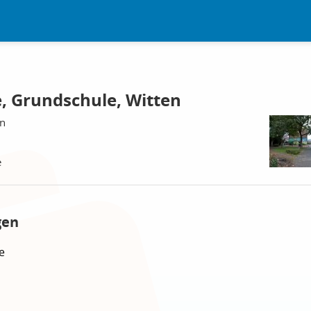
, Grundschule, Witten
en
e
gen
e