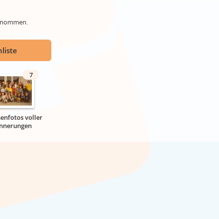
genommen.
liste
7
senfotos voller
innerungen